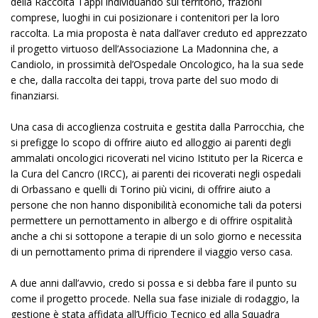
della Raccolta Tappi individuando sul territorio, frazioni
comprese, luoghi in cui posizionare i contenitori per la loro
raccolta. La mia proposta è nata dall’aver creduto ed apprezzato
il progetto virtuoso dell’Associazione La Madonnina che, a
Candiolo, in prossimità del’Ospedale Oncologico, ha la sua sede
e che, dalla raccolta dei tappi, trova parte del suo modo di
finanziarsi.
Una casa di accoglienza costruita e gestita dalla Parrocchia, che
si prefigge lo scopo di offrire aiuto ed alloggio ai parenti degli
ammalati oncologici ricoverati nel vicino Istituto per la Ricerca e
la Cura del Cancro (IRCC), ai parenti dei ricoverati negli ospedali
di Orbassano e quelli di Torino più vicini, di offrire aiuto a
persone che non hanno disponibilità economiche tali da potersi
permettere un pernottamento in albergo e di offrire ospitalità
anche a chi si sottopone a terapie di un solo giorno e necessita
di un pernottamento prima di riprendere il viaggio verso casa.
A due anni dall’avvio, credo si possa e si debba fare il punto su
come il progetto procede. Nella sua fase iniziale di rodaggio, la
gestione è stata affidata all’Ufficio Tecnico ed alla Squadra