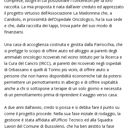
comprese, luoghi in cui posizionare i contenitori per la loro
raccolta. La mia proposta è nata dall’aver creduto ed apprezzato
il progetto virtuoso dell’Associazione La Madonnina che, a
Candiolo, in prossimità del’Ospedale Oncologico, ha la sua sede
e che, dalla raccolta dei tappi, trova parte del suo modo di
finanziarsi.
Una casa di accoglienza costruita e gestita dalla Parrocchia, che
si prefigge lo scopo di offrire aiuto ed alloggio ai parenti degli
ammalati oncologici ricoverati nel vicino Istituto per la Ricerca e
la Cura del Cancro (IRCC), ai parenti dei ricoverati negli ospedali
di Orbassano e quelli di Torino più vicini, di offrire aiuto a
persone che non hanno disponibilità economiche tali da potersi
permettere un pernottamento in albergo e di offrire ospitalità
anche a chi si sottopone a terapie di un solo giorno e necessita
di un pernottamento prima di riprendere il viaggio verso casa.
A due anni dall’avvio, credo si possa e si debba fare il punto su
come il progetto procede. Nella sua fase iniziale di rodaggio, la
gestione è stata affidata all’Ufficio Tecnico ed alla Squadra
Lavori del Comune di Bussoleno, che ha ben gestito la fase