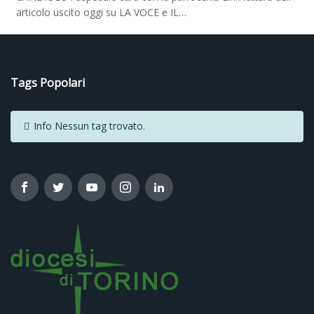
articolo uscito oggi su LA VOCE e IL…
Tags Popolari
Info
Nessun tag trovato.