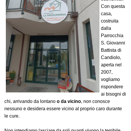
Con questa
casa,
costruita
dalla
Parrocchia
S. Giovanni
Battista di
Candiolo,
aperta nel
2007,
vogliamo
rispondere
ai bisogni di
chi, arrivando da lontano
o da vicino
, non conosce
nessuno e desidera essere vicino al proprio caro durante
le cure.
Non intendiamo lasciare da soli quanti vivono la terribile